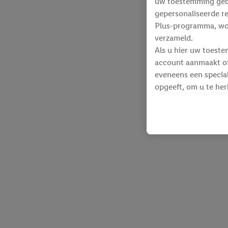
uw toestemming gebru
gepersonaliseerde re
Plus-programma, wo
verzameld.
Als u hier uw toeste
account aanmaakt of 
eveneens een special
opgeeft, om u te her
Voor dit doeleinde
identificatiegegeven
werden.
Als u hiermee akkoor
producten waarin u 
winkelmandje toe te 
Lidl-diensten worde
identificatiegegeven
Lidl-diensten aan u
Onder “Aanpassen” k
gegevensverwerking