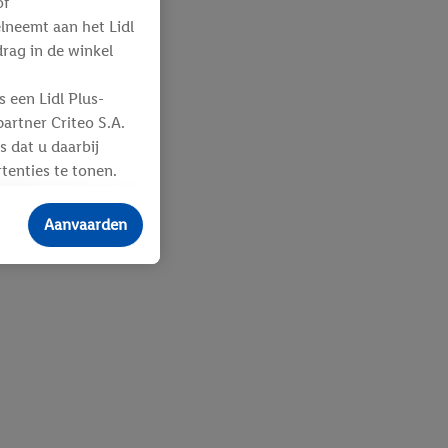
of
elneemt aan het Lidl
ag in de winkel
 een Lidl Plus-
artner Criteo S.A.
s dat u daarbij
tenties te tonen.
ere
an u toegewezen
Aanvaarden
 advertenties voor
ebshop aan uw
 en verschillende
n eventuele andere
eindapparaten of
n over de