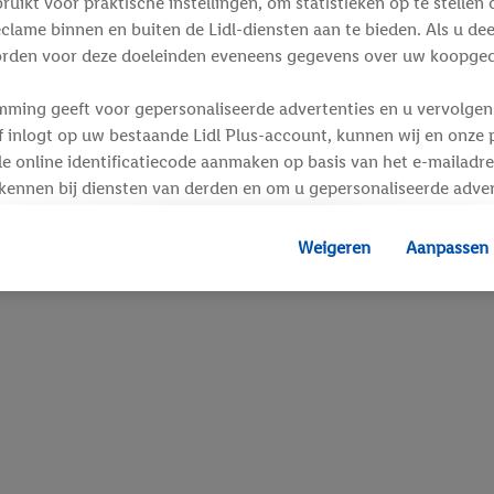
ikt voor praktische instellingen, om statistieken op te stellen 
clame binnen en buiten de Lidl-diensten aan te bieden. Als u de
rden voor deze doeleinden eveneens gegevens over uw koopgedr
mming geeft voor gepersonaliseerde advertenties en u vervolgens
inlogt op uw bestaande Lidl Plus-account, kunnen wij en onze p
e online identificatiecode aanmaken op basis van het e-mailadre
kennen bij diensten van derden en om u gepersonaliseerde adver
 kan uw gehashte e-mailadres ook samengevoegd worden met and
s of identificatiegegevens waarover Criteo SA beschikt en die a
Weigeren
Aanpassen
d gaat, kunnen advertenties in het kader van retargeting, d.w.z.
interesse hebt getoond (bijvoorbeeld door het product in de w
voegen, maar het niet te kopen), ook op verschillende apparaten
n weergegeven als er met behulp van uw gehashte e-mailadres e
s/identificatiegegevens waarover Criteo SA beschikt, meerdere 
 kunnen worden toegewezen.
unt u individuele doeleinden toestaan en meer informatie vinde
.