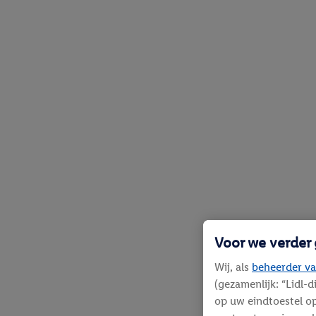
Voor we verder
Wij, als
beheerder va
(gezamenlijk: “Lidl-
op uw eindtoestel op