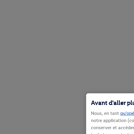
Avant d'aller p
Nous, en tant
qu’opé
notre application (co
conserver et accéder 