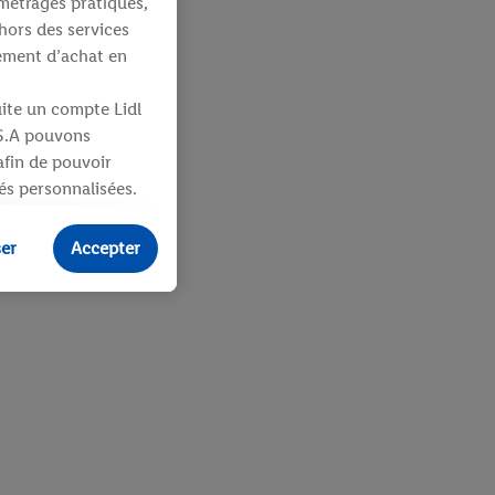
métrages pratiques,
hors des services
tement d’achat en
uite un compte Lidl
 S.A pouvons
 afin de pouvoir
tés personnalisées.
identifiants ou
ser
Accepter
ités pour des
uit dans un panier
sieurs apppareils et
 vous être attribués
ifiants dont
e plus amples
ologies nécessaires.