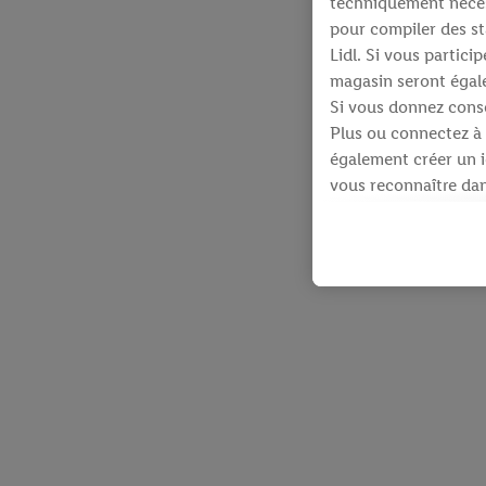
techniquement néces
pour compiler des st
Lidl. Si vous partic
magasin seront égale
Si vous donnez conse
Plus ou connectez à 
également créer un id
vous reconnaître dans
À cette fin, votre a
identifiants qui vous
Sous réserve de votre
produits pour lesque
d’un webshop mais sa
plusieurs services de
en utilisant votre ad
dispose Criteo S.A.
Sous « Personnaliser 
informations sur le 
En cliquant sur « Re