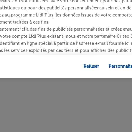
saires ou sont utilisées avec votre consentement pour des para
atistiques ou pour des publicités personnalisées au sein et en de
ipez au programme Lidl Plus, les données issues de votre compor
ment traitées à ces fins.
ntement ici à des fins de publicités personnalisées et créez ens
votre compte Lidl Plus existant, nous et notre partenaire Criteo
entifiant en ligne spécial à partir de l’adresse e-mail fournie ici
 les services exploités par des tiers et pour afficher des publici
dresse e-mail hachée peut également être fusionnée avec d’autres 
 sont attribués et dont dispose Criteo S.A.
Refuser
Personnali
 accord, les publicités liées au reciblage, c’est-à-dire des public
ls vous avez montré de l’intérêt (par exemple en plaçant le prod
ns procéder à l’achat) peuvent également être affichées sur plu
 Lidl si plusieurs terminaux ou plusieurs services de Lidl peuvent
resse e-mail hachée et, le cas échéant, d’autres identifiants/ident
», vous pouvez autoriser des finalités individuelles et trouver d
traitement des données.
fuser », vous pouvez autoriser uniquement l’utilisation des techn