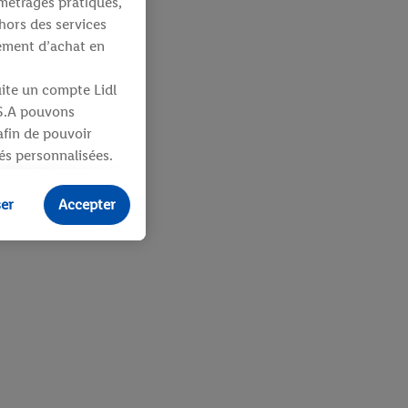
métrages pratiques,
hors des services
tement d’achat en
uite un compte Lidl
 S.A pouvons
 afin de pouvoir
tés personnalisées.
identifiants ou
ser
Accepter
ités pour des
uit dans un panier
sieurs apppareils et
 vous être attribués
ifiants dont
e plus amples
ologies nécessaires.