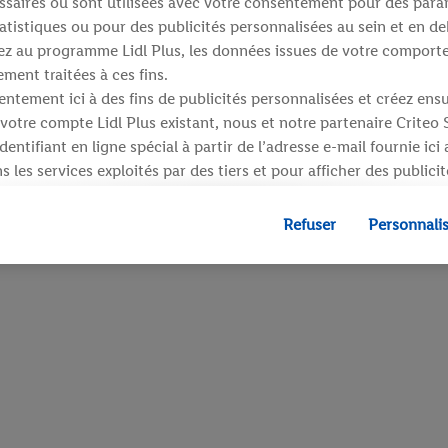
saires ou sont utilisées avec votre consentement pour des para
atistiques ou pour des publicités personnalisées au sein et en de
ipez au programme Lidl Plus, les données issues de votre compor
ment traitées à ces fins.
ntement ici à des fins de publicités personnalisées et créez ens
votre compte Lidl Plus existant, nous et notre partenaire Criteo
entifiant en ligne spécial à partir de l’adresse e-mail fournie ici
 les services exploités par des tiers et pour afficher des publici
dresse e-mail hachée peut également être fusionnée avec d’autres 
 sont attribués et dont dispose Criteo S.A.
Refuser
Personnali
 accord, les publicités liées au reciblage, c’est-à-dire des public
ls vous avez montré de l’intérêt (par exemple en plaçant le prod
ns procéder à l’achat) peuvent également être affichées sur plu
 Lidl si plusieurs terminaux ou plusieurs services de Lidl peuvent
resse e-mail hachée et, le cas échéant, d’autres identifiants/ident
», vous pouvez autoriser des finalités individuelles et trouver d
traitement des données.
fuser », vous pouvez autoriser uniquement l’utilisation des techn