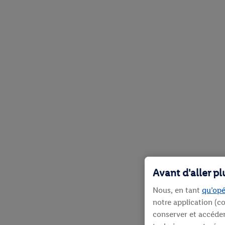
Avant d'aller p
Nous, en tant
qu’opé
notre application (co
conserver et accéder 