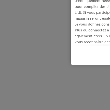
techniquement néces
pour compiler des st
Lidl. Si vous partic
magasin seront égale
Si vous donnez conse
Plus ou connectez à 
également créer un id
vous reconnaître dans
À cette fin, votre a
identifiants qui vous
Sous réserve de votre
produits pour lesque
d’un webshop mais sa
plusieurs services de
en utilisant votre ad
dispose Criteo S.A.
Sous « Personnaliser 
informations sur le 
En cliquant sur « Re