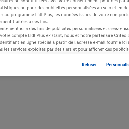
saires ou sont utilisées avec votre consentement pour des para
atistiques ou pour des publicités personnalisées au sein et en de
ipez au programme Lidl Plus, les données issues de votre compor
ment traitées à ces fins.
ntement ici à des fins de publicités personnalisées et créez ens
votre compte Lidl Plus existant, nous et notre partenaire Criteo
entifiant en ligne spécial à partir de l’adresse e-mail fournie ici
 les services exploités par des tiers et pour afficher des publici
dresse e-mail hachée peut également être fusionnée avec d’autres 
 sont attribués et dont dispose Criteo S.A.
Refuser
Personnali
 accord, les publicités liées au reciblage, c’est-à-dire des public
ls vous avez montré de l’intérêt (par exemple en plaçant le prod
ns procéder à l’achat) peuvent également être affichées sur plu
 Lidl si plusieurs terminaux ou plusieurs services de Lidl peuvent
resse e-mail hachée et, le cas échéant, d’autres identifiants/ident
», vous pouvez autoriser des finalités individuelles et trouver d
traitement des données.
fuser », vous pouvez autoriser uniquement l’utilisation des techn