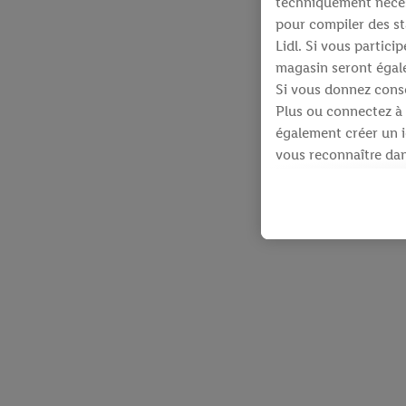
techniquement néces
pour compiler des st
Lidl. Si vous partic
magasin seront égale
Si vous donnez conse
Plus ou connectez à 
également créer un id
vous reconnaître dans
À cette fin, votre a
identifiants qui vous
Sous réserve de votre
produits pour lesque
d’un webshop mais sa
plusieurs services de
en utilisant votre ad
dispose Criteo S.A.
Sous « Personnaliser 
informations sur le 
En cliquant sur « Re