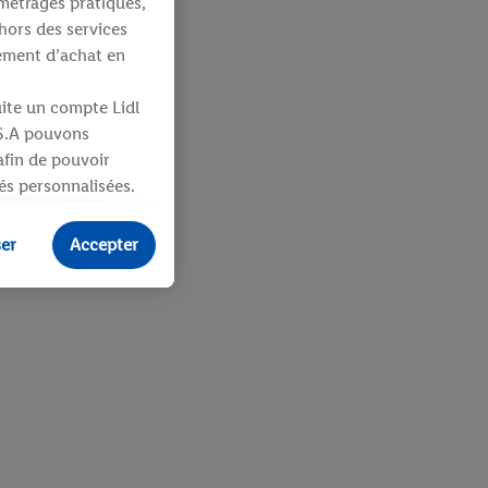
métrages pratiques,
hors des services
tement d’achat en
uite un compte Lidl
 S.A pouvons
 afin de pouvoir
tés personnalisées.
identifiants ou
ser
Accepter
ités pour des
uit dans un panier
sieurs apppareils et
 vous être attribués
ifiants dont
e plus amples
ologies nécessaires.