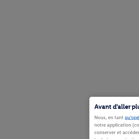
Avant d'aller p
Nous, en tant
qu’opé
notre application (co
conserver et accéder 