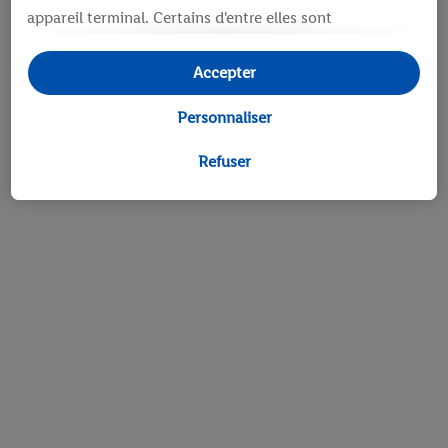
appareil terminal. Certains d'entre elles sont
techniquement nécessaires ou sont utilisées avec votre
consentement pour des paramétrages pratiques, pour
Accepter
compiler des statistiques ou pour des publicités
personnalisées au sein et en dehors des services Lidl. Si
Personnaliser
vous participez au programme Lidl Plus, les données
issues de votre comportement d’achat en magasin
Refuser
seront également traitées à ces fins.
Si vous donnez consentement ici à des fins de
publicités personnalisées et créez ensuite un compte
Lidl Plus ou connectez à votre compte Lidl Plus
existant, nous et notre partenaire Criteo S.A pouvons
également créer un identifiant en ligne spécial à partir
de l’adresse e-mail fournie ici afin de pouvoir vous
reconnaître dans les services exploités par des tiers et
pour afficher des publicités personnalisées. À cette fin,
votre adresse e-mail hachée peut également être
fusionnée avec d’autres identifiants ou identifiants qui