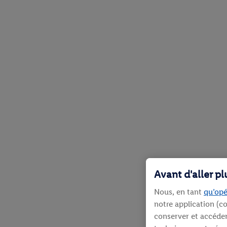
Avant d'aller p
Nous, en tant
qu’opé
notre application (co
conserver et accéder 