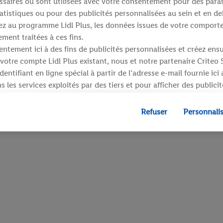
saires ou sont utilisées avec votre consentement pour des para
atistiques ou pour des publicités personnalisées au sein et en de
ipez au programme Lidl Plus, les données issues de votre compor
ment traitées à ces fins.
ntement ici à des fins de publicités personnalisées et créez ens
votre compte Lidl Plus existant, nous et notre partenaire Criteo
entifiant en ligne spécial à partir de l’adresse e-mail fournie ici
 les services exploités par des tiers et pour afficher des publici
dresse e-mail hachée peut également être fusionnée avec d’autres 
 sont attribués et dont dispose Criteo S.A.
Refuser
Personnali
 accord, les publicités liées au reciblage, c’est-à-dire des public
ls vous avez montré de l’intérêt (par exemple en plaçant le prod
ns procéder à l’achat) peuvent également être affichées sur plu
 Lidl si plusieurs terminaux ou plusieurs services de Lidl peuvent
resse e-mail hachée et, le cas échéant, d’autres identifiants/ident
», vous pouvez autoriser des finalités individuelles et trouver d
traitement des données.
fuser », vous pouvez autoriser uniquement l’utilisation des techn