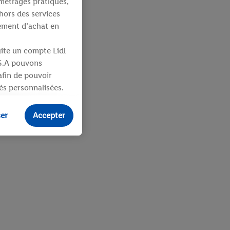
métrages pratiques,
hors des services
tement d’achat en
uite un compte Lidl
 S.A pouvons
 afin de pouvoir
tés personnalisées.
identifiants ou
ser
Accepter
ités pour des
uit dans un panier
sieurs apppareils et
 vous être attribués
ifiants dont
e plus amples
ologies nécessaires.