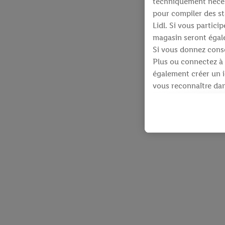
techniquement néces
pour compiler des st
Lidl. Si vous partic
magasin seront égale
Si vous donnez conse
Plus ou connectez à 
également créer un id
vous reconnaître dans
À cette fin, votre a
identifiants qui vous
Sous réserve de votre
produits pour lesque
d’un webshop mais sa
plusieurs services de
en utilisant votre ad
dispose Criteo S.A.
Sous « Personnaliser 
informations sur le 
En cliquant sur « Re