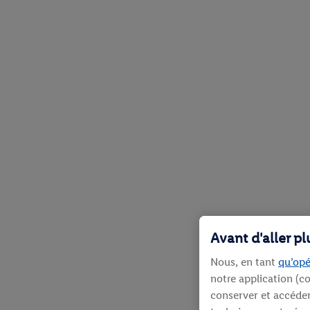
Avant d'aller p
Nous, en tant
qu’opé
notre application (co
conserver et accéder 