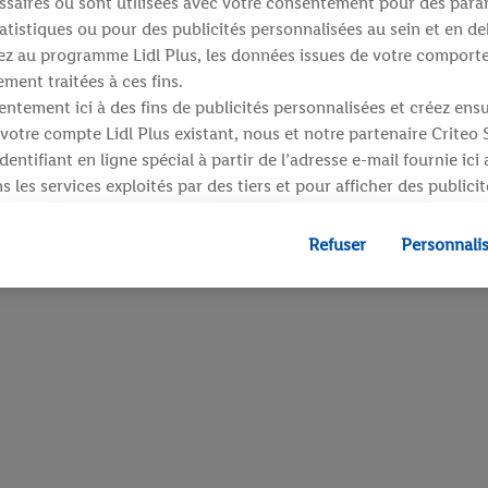
saires ou sont utilisées avec votre consentement pour des para
atistiques ou pour des publicités personnalisées au sein et en de
ipez au programme Lidl Plus, les données issues de votre compor
ment traitées à ces fins.
ntement ici à des fins de publicités personnalisées et créez ens
votre compte Lidl Plus existant, nous et notre partenaire Criteo
entifiant en ligne spécial à partir de l’adresse e-mail fournie ici
 les services exploités par des tiers et pour afficher des publici
dresse e-mail hachée peut également être fusionnée avec d’autres 
 sont attribués et dont dispose Criteo S.A.
Refuser
Personnali
 accord, les publicités liées au reciblage, c’est-à-dire des public
ls vous avez montré de l’intérêt (par exemple en plaçant le prod
ns procéder à l’achat) peuvent également être affichées sur plu
 Lidl si plusieurs terminaux ou plusieurs services de Lidl peuvent
resse e-mail hachée et, le cas échéant, d’autres identifiants/ident
», vous pouvez autoriser des finalités individuelles et trouver d
traitement des données.
fuser », vous pouvez autoriser uniquement l’utilisation des techn