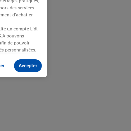
métrages pratiques,
hors des services
tement d’achat en
uite un compte Lidl
 S.A pouvons
 afin de pouvoir
tés personnalisées.
identifiants ou
ser
Accepter
ités pour des
uit dans un panier
sieurs apppareils et
 vous être attribués
ifiants dont
e plus amples
ologies nécessaires.