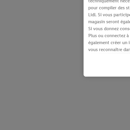
techniquement néces
pour compiler des st
Lidl. Si vous partic
magasin seront égale
Si vous donnez conse
Plus ou connectez à 
également créer un id
vous reconnaître dans
À cette fin, votre a
identifiants qui vous
Sous réserve de votre
produits pour lesque
d’un webshop mais sa
plusieurs services de
en utilisant votre ad
dispose Criteo S.A.
Sous « Personnaliser 
informations sur le 
En cliquant sur « Re