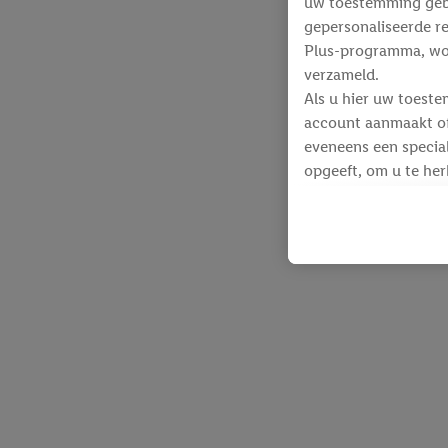
uw toestemming gebru
gepersonaliseerde re
Plus-programma, wo
verzameld.
Als u hier uw toeste
account aanmaakt of 
eveneens een special
opgeeft, om u te her
Voor dit doeleinde
identificatiegegeven
werden.
Als u hiermee akkoor
producten waarin u 
winkelmandje toe te 
Lidl-diensten worde
identificatiegegeven
Lidl-diensten aan u
Onder “Aanpassen” k
gegevensverwerking