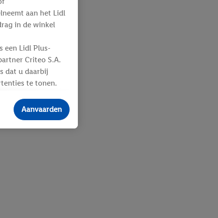
of
elneemt aan het Lidl
ag in de winkel
 een Lidl Plus-
artner Criteo S.A.
s dat u daarbij
tenties te tonen.
ere
an u toegewezen
Aanvaarden
 advertenties voor
ebshop aan uw
 en verschillende
n eventuele andere
eindapparaten of
n over de