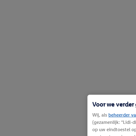
Voor we verder
Wij, als
beheerder va
(gezamenlijk: “Lidl-
op uw eindtoestel op