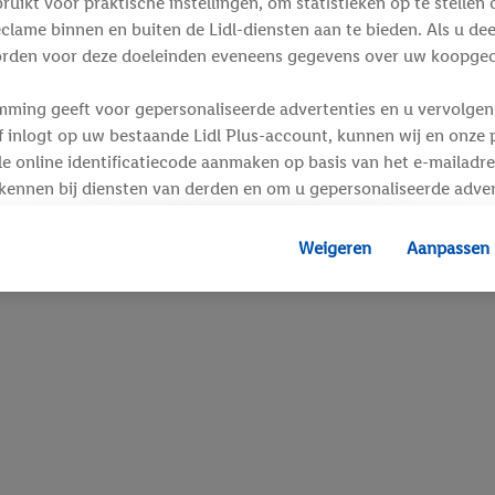
ikt voor praktische instellingen, om statistieken op te stellen 
clame binnen en buiten de Lidl-diensten aan te bieden. Als u de
rden voor deze doeleinden eveneens gegevens over uw koopgedr
mming geeft voor gepersonaliseerde advertenties en u vervolgens
inlogt op uw bestaande Lidl Plus-account, kunnen wij en onze p
e online identificatiecode aanmaken op basis van het e-mailadre
kennen bij diensten van derden en om u gepersonaliseerde adver
 kan uw gehashte e-mailadres ook samengevoegd worden met and
s of identificatiegegevens waarover Criteo SA beschikt en die a
Weigeren
Aanpassen
d gaat, kunnen advertenties in het kader van retargeting, d.w.z.
interesse hebt getoond (bijvoorbeeld door het product in de w
voegen, maar het niet te kopen), ook op verschillende apparaten
n weergegeven als er met behulp van uw gehashte e-mailadres e
s/identificatiegegevens waarover Criteo SA beschikt, meerdere 
 kunnen worden toegewezen.
unt u individuele doeleinden toestaan en meer informatie vinde
.