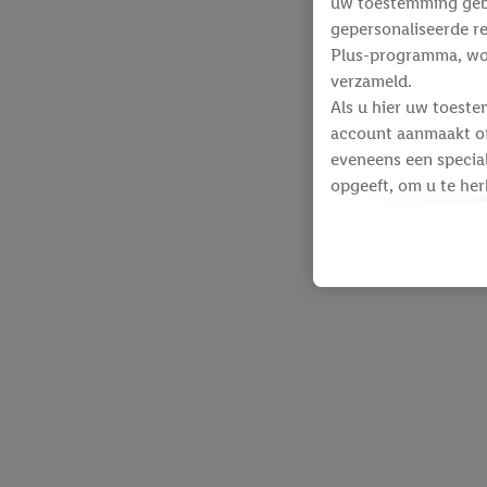
uw toestemming gebru
gepersonaliseerde re
Plus-programma, wo
verzameld.
Als u hier uw toeste
account aanmaakt of 
eveneens een special
opgeeft, om u te her
Voor dit doeleinde
identificatiegegeven
werden.
Als u hiermee akkoor
producten waarin u 
winkelmandje toe te 
Lidl-diensten worde
identificatiegegeven
Lidl-diensten aan u
Onder “Aanpassen” k
gegevensverwerking