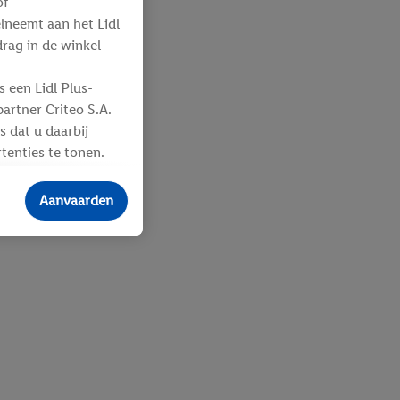
of
elneemt aan het Lidl
ag in de winkel
 een Lidl Plus-
artner Criteo S.A.
s dat u daarbij
tenties te tonen.
ere
an u toegewezen
Aanvaarden
 advertenties voor
ebshop aan uw
 en verschillende
n eventuele andere
eindapparaten of
n over de