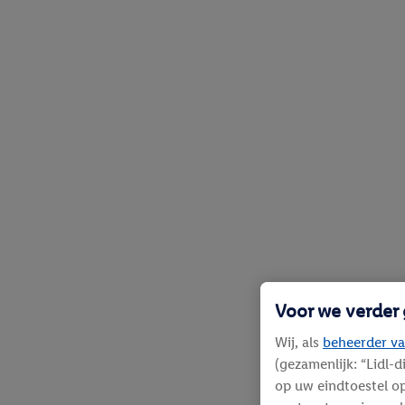
Voor we verder
Wij, als
beheerder va
(gezamenlijk: “Lidl-
op uw eindtoestel op