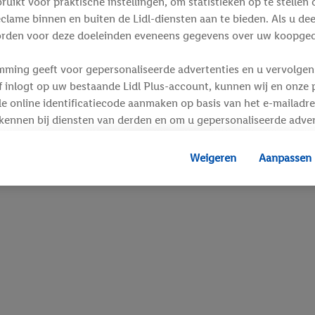
ikt voor praktische instellingen, om statistieken op te stellen 
clame binnen en buiten de Lidl-diensten aan te bieden. Als u de
rden voor deze doeleinden eveneens gegevens over uw koopgedr
mming geeft voor gepersonaliseerde advertenties en u vervolgens
inlogt op uw bestaande Lidl Plus-account, kunnen wij en onze p
e online identificatiecode aanmaken op basis van het e-mailadre
kennen bij diensten van derden en om u gepersonaliseerde adver
 kan uw gehashte e-mailadres ook samengevoegd worden met and
s of identificatiegegevens waarover Criteo SA beschikt en die a
Weigeren
Aanpassen
d gaat, kunnen advertenties in het kader van retargeting, d.w.z.
interesse hebt getoond (bijvoorbeeld door het product in de w
voegen, maar het niet te kopen), ook op verschillende apparaten
n weergegeven als er met behulp van uw gehashte e-mailadres e
s/identificatiegegevens waarover Criteo SA beschikt, meerdere 
 kunnen worden toegewezen.
unt u individuele doeleinden toestaan en meer informatie vinde
.