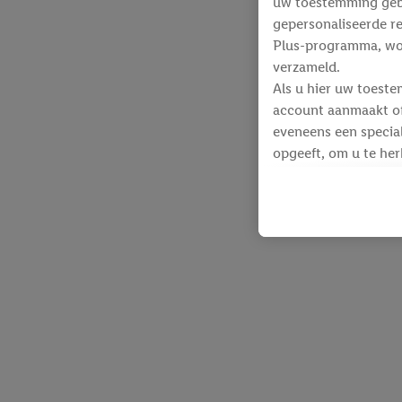
uw toestemming gebru
gepersonaliseerde re
Plus-programma, wo
verzameld.
Als u hier uw toeste
account aanmaakt of 
eveneens een special
opgeeft, om u te her
Voor dit doeleinde
identificatiegegeven
werden.
Als u hiermee akkoor
producten waarin u 
winkelmandje toe te 
Lidl-diensten worde
identificatiegegeven
Lidl-diensten aan u
Onder “Aanpassen” k
gegevensverwerking