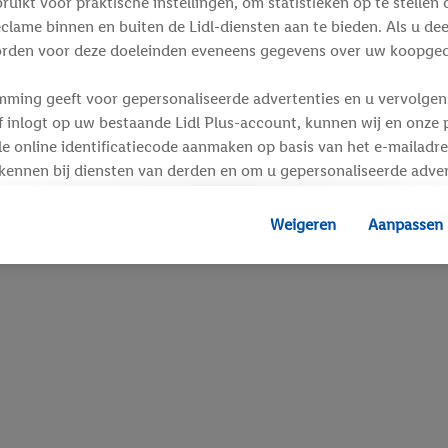
ikt voor praktische instellingen, om statistieken op te stellen 
clame binnen en buiten de Lidl-diensten aan te bieden. Als u de
rden voor deze doeleinden eveneens gegevens over uw koopgedr
mming geeft voor gepersonaliseerde advertenties en u vervolgens
inlogt op uw bestaande Lidl Plus-account, kunnen wij en onze p
e online identificatiecode aanmaken op basis van het e-mailadre
kennen bij diensten van derden en om u gepersonaliseerde adver
 kan uw gehashte e-mailadres ook samengevoegd worden met and
s of identificatiegegevens waarover Criteo SA beschikt en die a
Weigeren
Aanpassen
d gaat, kunnen advertenties in het kader van retargeting, d.w.z.
interesse hebt getoond (bijvoorbeeld door het product in de w
voegen, maar het niet te kopen), ook op verschillende apparaten
n weergegeven als er met behulp van uw gehashte e-mailadres e
s/identificatiegegevens waarover Criteo SA beschikt, meerdere 
 kunnen worden toegewezen.
unt u individuele doeleinden toestaan en meer informatie vinde
.