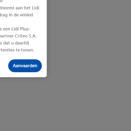
of
elneemt aan het Lidl
ag in de winkel
 een Lidl Plus-
artner Criteo S.A.
s dat u daarbij
tenties te tonen.
ere
an u toegewezen
Aanvaarden
 advertenties voor
ebshop aan uw
 en verschillende
n eventuele andere
eindapparaten of
n over de