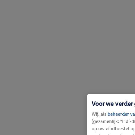
Voor we verder
Wij, als
beheerder va
(gezamenlijk: “Lidl-
op uw eindtoestel op