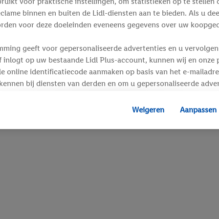
ikt voor praktische instellingen, om statistieken op te stellen 
clame binnen en buiten de Lidl-diensten aan te bieden. Als u de
rden voor deze doeleinden eveneens gegevens over uw koopgedr
mming geeft voor gepersonaliseerde advertenties en u vervolgens
inlogt op uw bestaande Lidl Plus-account, kunnen wij en onze p
e online identificatiecode aanmaken op basis van het e-mailadre
kennen bij diensten van derden en om u gepersonaliseerde adver
 kan uw gehashte e-mailadres ook samengevoegd worden met and
s of identificatiegegevens waarover Criteo SA beschikt en die a
Weigeren
Aanpassen
d gaat, kunnen advertenties in het kader van retargeting, d.w.z.
interesse hebt getoond (bijvoorbeeld door het product in de w
voegen, maar het niet te kopen), ook op verschillende apparaten
n weergegeven als er met behulp van uw gehashte e-mailadres e
s/identificatiegegevens waarover Criteo SA beschikt, meerdere 
 kunnen worden toegewezen.
unt u individuele doeleinden toestaan en meer informatie vinde
.