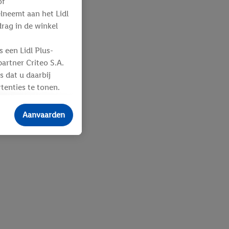
of
elneemt aan het Lidl
ag in de winkel
 een Lidl Plus-
artner Criteo S.A.
s dat u daarbij
tenties te tonen.
ere
an u toegewezen
Aanvaarden
 advertenties voor
ebshop aan uw
 en verschillende
n eventuele andere
eindapparaten of
n over de