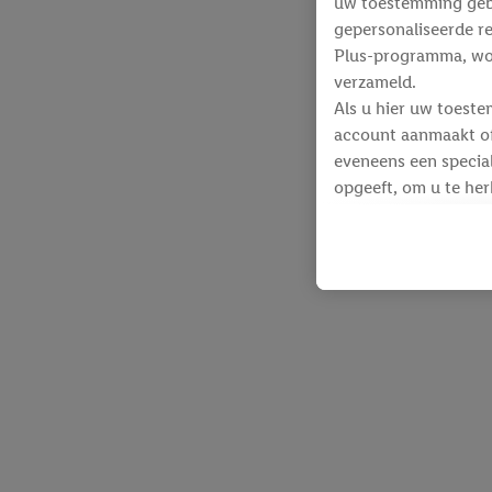
uw toestemming gebru
gepersonaliseerde re
Plus-programma, wo
verzameld.
Als u hier uw toeste
account aanmaakt of 
eveneens een special
opgeeft, om u te her
Voor dit doeleinde
identificatiegegeven
werden.
Als u hiermee akkoor
producten waarin u 
winkelmandje toe te 
Lidl-diensten worde
identificatiegegeven
Lidl-diensten aan u
Onder “Aanpassen” k
gegevensverwerking