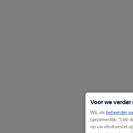
Voor we verder
Wij, als
beheerder va
(gezamenlijk: “Lidl-
op uw eindtoestel op