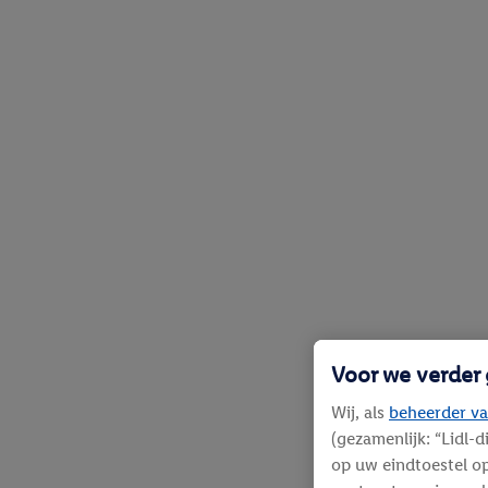
Voor we verder
Wij, als
beheerder va
(gezamenlijk: “Lidl-
op uw eindtoestel op