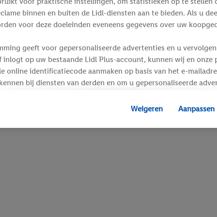
ikt voor praktische instellingen, om statistieken op te stellen 
clame binnen en buiten de Lidl-diensten aan te bieden. Als u de
rden voor deze doeleinden eveneens gegevens over uw koopgedr
mming geeft voor gepersonaliseerde advertenties en u vervolgens
inlogt op uw bestaande Lidl Plus-account, kunnen wij en onze p
e online identificatiecode aanmaken op basis van het e-mailadre
kennen bij diensten van derden en om u gepersonaliseerde adver
 kan uw gehashte e-mailadres ook samengevoegd worden met and
s of identificatiegegevens waarover Criteo SA beschikt en die a
Weigeren
Aanpassen
d gaat, kunnen advertenties in het kader van retargeting, d.w.z.
interesse hebt getoond (bijvoorbeeld door het product in de w
voegen, maar het niet te kopen), ook op verschillende apparaten
n weergegeven als er met behulp van uw gehashte e-mailadres e
s/identificatiegegevens waarover Criteo SA beschikt, meerdere 
 kunnen worden toegewezen.
unt u individuele doeleinden toestaan en meer informatie vinde
.