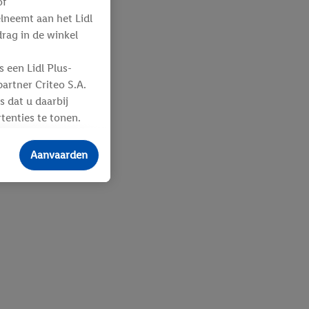
of
elneemt aan het Lidl
ag in de winkel
 een Lidl Plus-
artner Criteo S.A.
s dat u daarbij
tenties te tonen.
ere
an u toegewezen
Aanvaarden
 advertenties voor
ebshop aan uw
 en verschillende
n eventuele andere
eindapparaten of
n over de