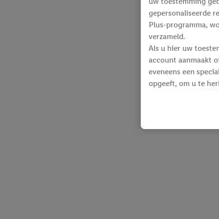
uw toestemming gebru
gepersonaliseerde re
Plus-programma, wo
verzameld.
Als u hier uw toeste
account aanmaakt of 
eveneens een special
opgeeft, om u te her
Voor dit doeleinde
identificatiegegeven
werden.
Als u hiermee akkoor
producten waarin u 
winkelmandje toe te 
Lidl-diensten worde
identificatiegegeven
Lidl-diensten aan u
Onder “Aanpassen” k
gegevensverwerking