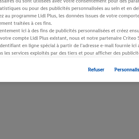
saires ou sont utilisées avec votre consentement pour des para
atistiques ou pour des publicités personnalisées au sein et en de
ipez au programme Lidl Plus, les données issues de votre compor
ment traitées à ces fins.
ntement ici à des fins de publicités personnalisées et créez ens
votre compte Lidl Plus existant, nous et notre partenaire Criteo
entifiant en ligne spécial à partir de l’adresse e-mail fournie ici
 les services exploités par des tiers et pour afficher des publici
dresse e-mail hachée peut également être fusionnée avec d’autres 
 sont attribués et dont dispose Criteo S.A.
Refuser
Personnali
 accord, les publicités liées au reciblage, c’est-à-dire des public
ls vous avez montré de l’intérêt (par exemple en plaçant le prod
ns procéder à l’achat) peuvent également être affichées sur plu
 Lidl si plusieurs terminaux ou plusieurs services de Lidl peuvent
resse e-mail hachée et, le cas échéant, d’autres identifiants/ident
», vous pouvez autoriser des finalités individuelles et trouver d
traitement des données.
fuser », vous pouvez autoriser uniquement l’utilisation des techn