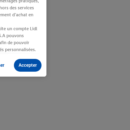
métrages pratiques,
hors des services
tement d’achat en
uite un compte Lidl
 S.A pouvons
 afin de pouvoir
tés personnalisées.
identifiants ou
ser
Accepter
ités pour des
uit dans un panier
sieurs apppareils et
 vous être attribués
ifiants dont
e plus amples
ologies nécessaires.