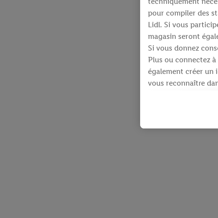
techniquement néces
pour compiler des st
Lidl. Si vous partic
magasin seront égale
Si vous donnez conse
Plus ou connectez à 
également créer un id
vous reconnaître dans
À cette fin, votre a
identifiants qui vous
Sous réserve de votre
produits pour lesque
d’un webshop mais sa
plusieurs services de
en utilisant votre ad
dispose Criteo S.A.
Sous « Personnaliser 
informations sur le 
En cliquant sur « Re