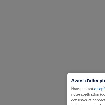
Avant d'aller p
Nous, en tant
qu’opé
notre application (co
conserver et accéder 