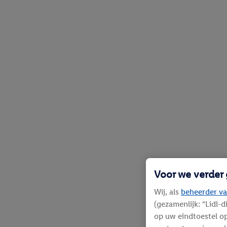
Voor we verder
Wij, als
beheerder va
(gezamenlijk: “Lidl-
op uw eindtoestel op