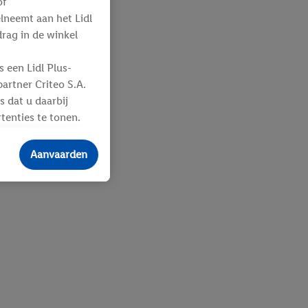
of
elneemt aan het Lidl
ag in de winkel
 een Lidl Plus-
artner Criteo S.A.
s dat u daarbij
tenties te tonen.
ere
an u toegewezen
Aanvaarden
 advertenties voor
ebshop aan uw
 en verschillende
n eventuele andere
eindapparaten of
n over de