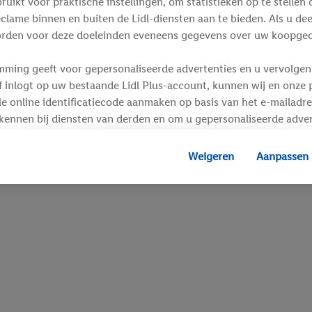
ikt voor praktische instellingen, om statistieken op te stellen 
clame binnen en buiten de Lidl-diensten aan te bieden. Als u de
rden voor deze doeleinden eveneens gegevens over uw koopgedr
mming geeft voor gepersonaliseerde advertenties en u vervolgens
inlogt op uw bestaande Lidl Plus-account, kunnen wij en onze p
e online identificatiecode aanmaken op basis van het e-mailadre
kennen bij diensten van derden en om u gepersonaliseerde adver
 kan uw gehashte e-mailadres ook samengevoegd worden met and
s of identificatiegegevens waarover Criteo SA beschikt en die a
Weigeren
Aanpassen
d gaat, kunnen advertenties in het kader van retargeting, d.w.z.
interesse hebt getoond (bijvoorbeeld door het product in de w
voegen, maar het niet te kopen), ook op verschillende apparaten
n weergegeven als er met behulp van uw gehashte e-mailadres e
s/identificatiegegevens waarover Criteo SA beschikt, meerdere 
 kunnen worden toegewezen.
unt u individuele doeleinden toestaan en meer informatie vinde
.