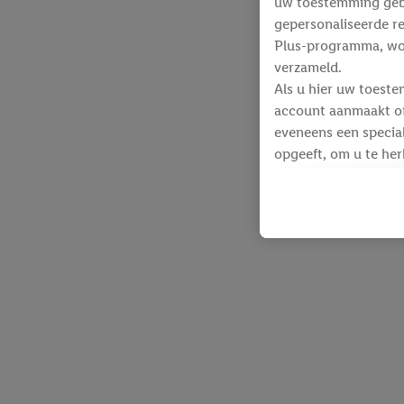
uw toestemming gebru
gepersonaliseerde re
Plus-programma, wo
verzameld.
Als u hier uw toeste
account aanmaakt of 
eveneens een special
opgeeft, om u te her
Voor dit doeleinde
identificatiegegeven
werden.
Als u hiermee akkoor
producten waarin u 
winkelmandje toe te 
Lidl-diensten worde
identificatiegegeven
Lidl-diensten aan u
Onder “Aanpassen” k
gegevensverwerking