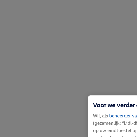
Voor we verder
Wij, als
beheerder va
(gezamenlijk: “Lidl-
op uw eindtoestel op