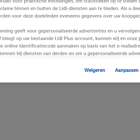
ikt voor praktische instellingen, om statistieken op te stellen 
clame binnen en buiten de Lidl-diensten aan te bieden. Als u de
rden voor deze doeleinden eveneens gegevens over uw koopgedr
mming geeft voor gepersonaliseerde advertenties en u vervolgens
inlogt op uw bestaande Lidl Plus-account, kunnen wij en onze p
e online identificatiecode aanmaken op basis van het e-mailadre
kennen bij diensten van derden en om u gepersonaliseerde adver
 kan uw gehashte e-mailadres ook samengevoegd worden met and
s of identificatiegegevens waarover Criteo SA beschikt en die a
Weigeren
Aanpassen
d gaat, kunnen advertenties in het kader van retargeting, d.w.z.
interesse hebt getoond (bijvoorbeeld door het product in de w
voegen, maar het niet te kopen), ook op verschillende apparaten
n weergegeven als er met behulp van uw gehashte e-mailadres e
s/identificatiegegevens waarover Criteo SA beschikt, meerdere 
 kunnen worden toegewezen.
unt u individuele doeleinden toestaan en meer informatie vinde
.