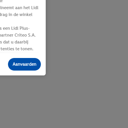
of
elneemt aan het Lidl
ag in de winkel
 een Lidl Plus-
artner Criteo S.A.
s dat u daarbij
tenties te tonen.
ere
an u toegewezen
Aanvaarden
 advertenties voor
ebshop aan uw
 en verschillende
n eventuele andere
eindapparaten of
n over de