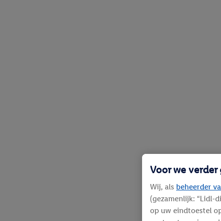
Voor we verder
Wij, als
beheerder va
(gezamenlijk: “Lidl-
op uw eindtoestel op