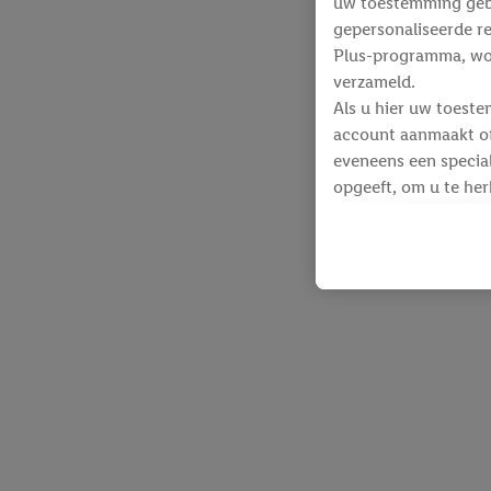
uw toestemming gebru
gepersonaliseerde re
Plus-programma, wo
verzameld.
Als u hier uw toeste
account aanmaakt of 
eveneens een special
opgeeft, om u te her
Voor dit doeleinde
identificatiegegeven
werden.
Als u hiermee akkoor
producten waarin u 
winkelmandje toe te 
Lidl-diensten worde
identificatiegegeven
Lidl-diensten aan u
Onder “Aanpassen” k
gegevensverwerking