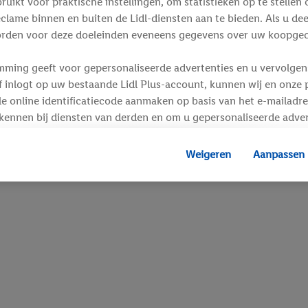
ikt voor praktische instellingen, om statistieken op te stellen 
clame binnen en buiten de Lidl-diensten aan te bieden. Als u de
rden voor deze doeleinden eveneens gegevens over uw koopgedr
mming geeft voor gepersonaliseerde advertenties en u vervolgens
inlogt op uw bestaande Lidl Plus-account, kunnen wij en onze p
e online identificatiecode aanmaken op basis van het e-mailadre
kennen bij diensten van derden en om u gepersonaliseerde adver
 kan uw gehashte e-mailadres ook samengevoegd worden met and
s of identificatiegegevens waarover Criteo SA beschikt en die a
Weigeren
Aanpassen
d gaat, kunnen advertenties in het kader van retargeting, d.w.z.
interesse hebt getoond (bijvoorbeeld door het product in de w
voegen, maar het niet te kopen), ook op verschillende apparaten
n weergegeven als er met behulp van uw gehashte e-mailadres e
s/identificatiegegevens waarover Criteo SA beschikt, meerdere 
 kunnen worden toegewezen.
unt u individuele doeleinden toestaan en meer informatie vinde
.