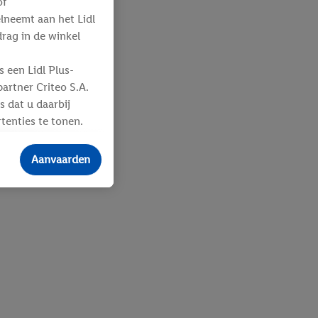
of
elneemt aan het Lidl
ag in de winkel
 een Lidl Plus-
artner Criteo S.A.
s dat u daarbij
tenties te tonen.
ere
an u toegewezen
Aanvaarden
 advertenties voor
ebshop aan uw
 en verschillende
n eventuele andere
eindapparaten of
n over de