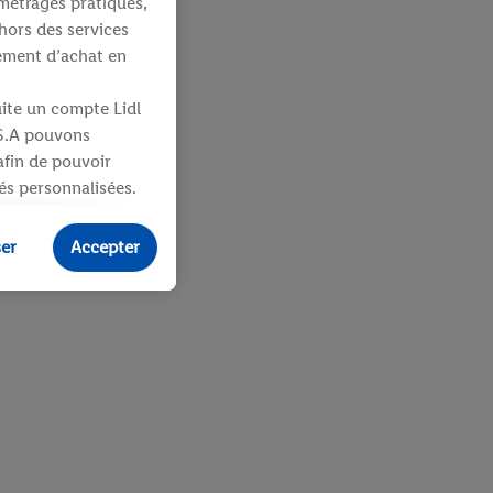
métrages pratiques,
hors des services
tement d’achat en
uite un compte Lidl
 S.A pouvons
 afin de pouvoir
tés personnalisées.
identifiants ou
ser
Accepter
ités pour des
uit dans un panier
sieurs apppareils et
 vous être attribués
ifiants dont
e plus amples
ologies nécessaires.