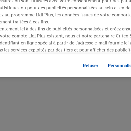
saires ou sont utilisées avec votre consentement pour des para
atistiques ou pour des publicités personnalisées au sein et en de
ipez au programme Lidl Plus, les données issues de votre compor
ment traitées à ces fins.
ntement ici à des fins de publicités personnalisées et créez ens
votre compte Lidl Plus existant, nous et notre partenaire Criteo
entifiant en ligne spécial à partir de l’adresse e-mail fournie ici
 les services exploités par des tiers et pour afficher des publici
dresse e-mail hachée peut également être fusionnée avec d’autres 
 sont attribués et dont dispose Criteo S.A.
Refuser
Personnali
 accord, les publicités liées au reciblage, c’est-à-dire des public
ls vous avez montré de l’intérêt (par exemple en plaçant le prod
ns procéder à l’achat) peuvent également être affichées sur plu
 Lidl si plusieurs terminaux ou plusieurs services de Lidl peuvent
resse e-mail hachée et, le cas échéant, d’autres identifiants/ident
», vous pouvez autoriser des finalités individuelles et trouver d
traitement des données.
fuser », vous pouvez autoriser uniquement l’utilisation des techn