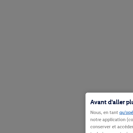
Avant d'aller p
Nous, en tant
qu’opé
notre application (co
conserver et accéder 