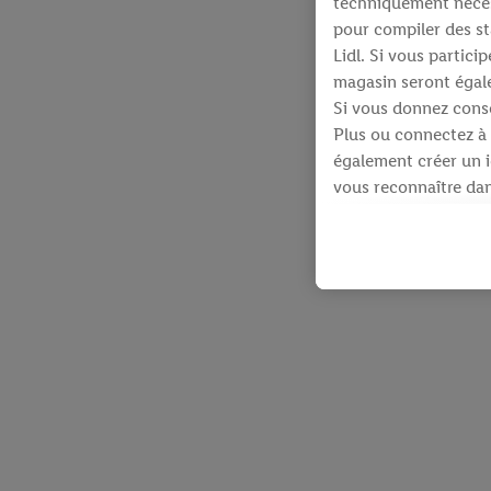
techniquement néces
pour compiler des st
Lidl. Si vous partic
magasin seront égale
Si vous donnez conse
Plus ou connectez à 
également créer un id
vous reconnaître dans
À cette fin, votre a
identifiants qui vous
Sous réserve de votre
produits pour lesque
d’un webshop mais sa
plusieurs services de
en utilisant votre ad
dispose Criteo S.A.
Sous « Personnaliser 
informations sur le 
En cliquant sur « Re