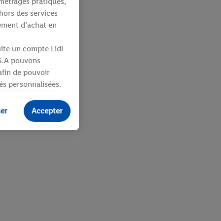
métrages pratiques,
hors des services
tement d’achat en
uite un compte Lidl
 S.A pouvons
 afin de pouvoir
tés personnalisées.
identifiants ou
ser
Accepter
ités pour des
uit dans un panier
sieurs apppareils et
 vous être attribués
ifiants dont
e plus amples
ologies nécessaires.