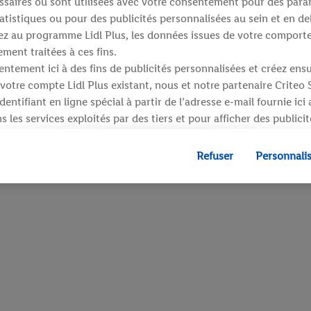
saires ou sont utilisées avec votre consentement pour des para
atistiques ou pour des publicités personnalisées au sein et en de
ipez au programme Lidl Plus, les données issues de votre compor
ment traitées à ces fins.
ntement ici à des fins de publicités personnalisées et créez ens
votre compte Lidl Plus existant, nous et notre partenaire Criteo
entifiant en ligne spécial à partir de l’adresse e-mail fournie ici
 les services exploités par des tiers et pour afficher des publici
dresse e-mail hachée peut également être fusionnée avec d’autres 
 sont attribués et dont dispose Criteo S.A.
Refuser
Personnali
 accord, les publicités liées au reciblage, c’est-à-dire des public
ls vous avez montré de l’intérêt (par exemple en plaçant le prod
ns procéder à l’achat) peuvent également être affichées sur plu
 Lidl si plusieurs terminaux ou plusieurs services de Lidl peuvent
resse e-mail hachée et, le cas échéant, d’autres identifiants/ident
», vous pouvez autoriser des finalités individuelles et trouver d
traitement des données.
fuser », vous pouvez autoriser uniquement l’utilisation des techn