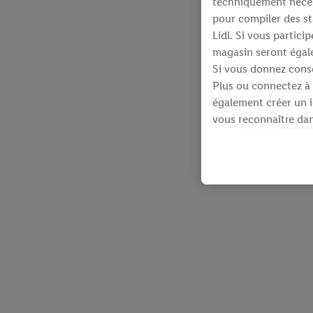
techniquement néces
pour compiler des st
Lidl. Si vous partic
magasin seront égale
Si vous donnez conse
Plus ou connectez à 
également créer un id
vous reconnaître dans
À cette fin, votre a
identifiants qui vous
Sous réserve de votre
produits pour lesque
d’un webshop mais sa
plusieurs services de
en utilisant votre ad
dispose Criteo S.A.
Sous « Personnaliser 
informations sur le 
En cliquant sur « Re