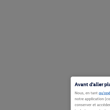
Avant d'aller p
Nous, en tant
qu’opé
notre application (co
conserver et accéder 