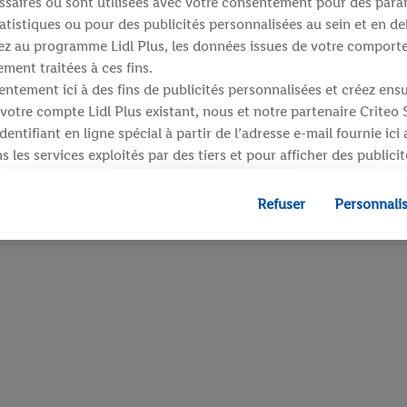
saires ou sont utilisées avec votre consentement pour des para
atistiques ou pour des publicités personnalisées au sein et en de
ipez au programme Lidl Plus, les données issues de votre compor
ment traitées à ces fins.
ntement ici à des fins de publicités personnalisées et créez ens
votre compte Lidl Plus existant, nous et notre partenaire Criteo
entifiant en ligne spécial à partir de l’adresse e-mail fournie ici
 les services exploités par des tiers et pour afficher des publici
dresse e-mail hachée peut également être fusionnée avec d’autres 
 sont attribués et dont dispose Criteo S.A.
Refuser
Personnali
 accord, les publicités liées au reciblage, c’est-à-dire des public
ls vous avez montré de l’intérêt (par exemple en plaçant le prod
ns procéder à l’achat) peuvent également être affichées sur plu
 Lidl si plusieurs terminaux ou plusieurs services de Lidl peuvent
resse e-mail hachée et, le cas échéant, d’autres identifiants/ident
», vous pouvez autoriser des finalités individuelles et trouver d
traitement des données.
fuser », vous pouvez autoriser uniquement l’utilisation des techn