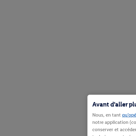
Avant d'aller p
Nous, en tant
qu’opé
notre application (co
conserver et accéder 