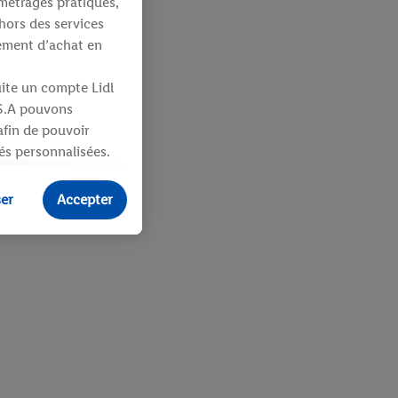
métrages pratiques,
hors des services
tement d’achat en
uite un compte Lidl
 S.A pouvons
 afin de pouvoir
tés personnalisées.
identifiants ou
ser
Accepter
ités pour des
uit dans un panier
sieurs apppareils et
 vous être attribués
ifiants dont
e plus amples
ologies nécessaires.