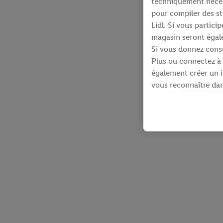
techniquement néces
pour compiler des st
Lidl. Si vous partic
magasin seront égale
Si vous donnez conse
Plus ou connectez à 
également créer un id
vous reconnaître dans
À cette fin, votre a
identifiants qui vous
Sous réserve de votre
produits pour lesque
d’un webshop mais sa
plusieurs services de
en utilisant votre ad
dispose Criteo S.A.
Sous « Personnaliser 
informations sur le 
En cliquant sur « Re