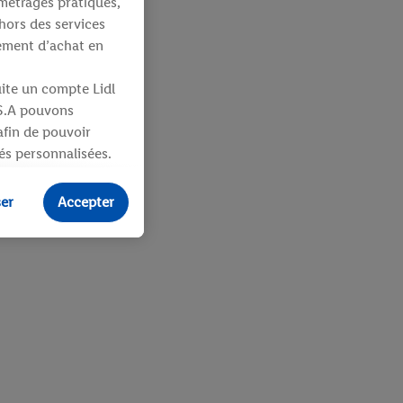
métrages pratiques,
hors des services
tement d’achat en
uite un compte Lidl
 S.A pouvons
 afin de pouvoir
tés personnalisées.
identifiants ou
ser
Accepter
ités pour des
uit dans un panier
sieurs apppareils et
 vous être attribués
ifiants dont
e plus amples
ologies nécessaires.