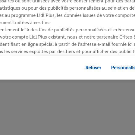
saires ou sont utilisées avec votre consentement pour des para
atistiques ou pour des publicités personnalisées au sein et en de
ipez au programme Lidl Plus, les données issues de votre compor
ment traitées à ces fins.
ntement ici à des fins de publicités personnalisées et créez ens
votre compte Lidl Plus existant, nous et notre partenaire Criteo
entifiant en ligne spécial à partir de l’adresse e-mail fournie ici
 les services exploités par des tiers et pour afficher des publici
dresse e-mail hachée peut également être fusionnée avec d’autres 
 sont attribués et dont dispose Criteo S.A.
Refuser
Personnali
 accord, les publicités liées au reciblage, c’est-à-dire des public
ls vous avez montré de l’intérêt (par exemple en plaçant le prod
ns procéder à l’achat) peuvent également être affichées sur plu
 Lidl si plusieurs terminaux ou plusieurs services de Lidl peuvent
resse e-mail hachée et, le cas échéant, d’autres identifiants/ident
», vous pouvez autoriser des finalités individuelles et trouver d
traitement des données.
fuser », vous pouvez autoriser uniquement l’utilisation des techn