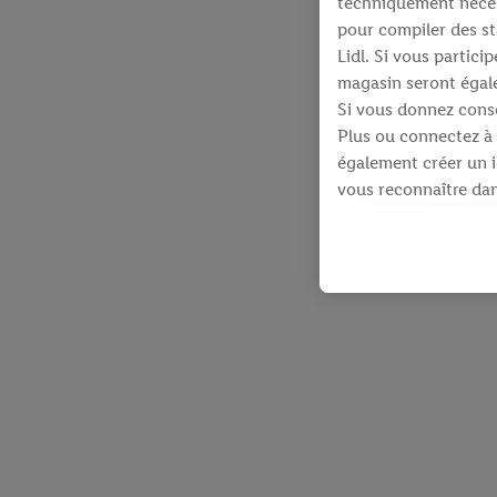
techniquement néces
pour compiler des st
Lidl. Si vous partic
magasin seront égale
Si vous donnez conse
Plus ou connectez à 
également créer un id
vous reconnaître dans
À cette fin, votre a
identifiants qui vous
Sous réserve de votre
produits pour lesque
d’un webshop mais sa
plusieurs services de
en utilisant votre ad
dispose Criteo S.A.
Sous « Personnaliser 
informations sur le 
En cliquant sur « Re