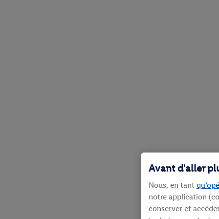
Avant d'aller p
Nous, en tant
qu’opé
notre application (co
conserver et accéder 