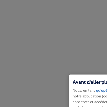
Avant d'aller p
Nous, en tant
qu’opé
notre application (co
conserver et accéder 