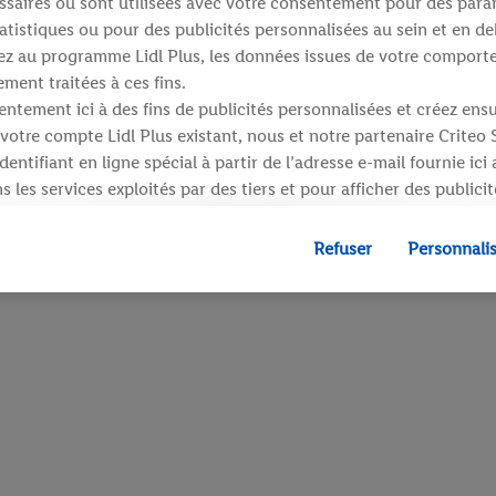
saires ou sont utilisées avec votre consentement pour des para
atistiques ou pour des publicités personnalisées au sein et en de
ipez au programme Lidl Plus, les données issues de votre compor
ment traitées à ces fins.
ntement ici à des fins de publicités personnalisées et créez ens
votre compte Lidl Plus existant, nous et notre partenaire Criteo
entifiant en ligne spécial à partir de l’adresse e-mail fournie ici
 les services exploités par des tiers et pour afficher des publici
dresse e-mail hachée peut également être fusionnée avec d’autres 
 sont attribués et dont dispose Criteo S.A.
Refuser
Personnali
 accord, les publicités liées au reciblage, c’est-à-dire des public
ls vous avez montré de l’intérêt (par exemple en plaçant le prod
ns procéder à l’achat) peuvent également être affichées sur plu
 Lidl si plusieurs terminaux ou plusieurs services de Lidl peuvent
resse e-mail hachée et, le cas échéant, d’autres identifiants/ident
», vous pouvez autoriser des finalités individuelles et trouver d
traitement des données.
fuser », vous pouvez autoriser uniquement l’utilisation des techn