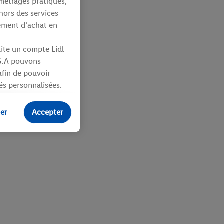
métrages pratiques,
hors des services
tement d’achat en
uite un compte Lidl
 S.A pouvons
 afin de pouvoir
tés personnalisées.
identifiants ou
ser
Accepter
ités pour des
uit dans un panier
sieurs apppareils et
 vous être attribués
ifiants dont
e plus amples
ologies nécessaires.