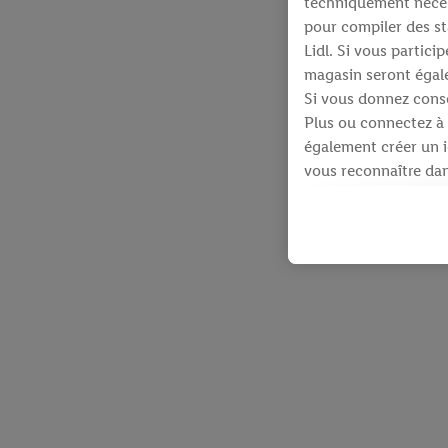
techniquement néces
pour compiler des st
Lidl. Si vous partic
magasin seront égale
Si vous donnez conse
Plus ou connectez à 
également créer un id
vous reconnaître dans
À cette fin, votre a
identifiants qui vous
Sous réserve de votre
produits pour lesque
d’un webshop mais sa
plusieurs services de
en utilisant votre ad
dispose Criteo S.A.
Sous « Personnaliser 
informations sur le 
En cliquant sur « Re