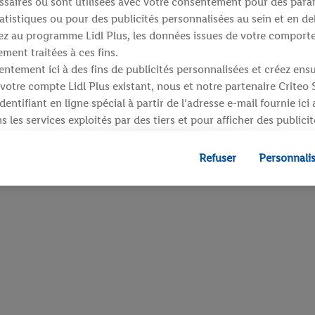
saires ou sont utilisées avec votre consentement pour des para
atistiques ou pour des publicités personnalisées au sein et en de
ipez au programme Lidl Plus, les données issues de votre compor
ment traitées à ces fins.
ntement ici à des fins de publicités personnalisées et créez ens
votre compte Lidl Plus existant, nous et notre partenaire Criteo
entifiant en ligne spécial à partir de l’adresse e-mail fournie ici
 les services exploités par des tiers et pour afficher des publici
dresse e-mail hachée peut également être fusionnée avec d’autres 
 sont attribués et dont dispose Criteo S.A.
Refuser
Personnali
 accord, les publicités liées au reciblage, c’est-à-dire des public
ls vous avez montré de l’intérêt (par exemple en plaçant le prod
ns procéder à l’achat) peuvent également être affichées sur plu
 Lidl si plusieurs terminaux ou plusieurs services de Lidl peuvent
resse e-mail hachée et, le cas échéant, d’autres identifiants/ident
», vous pouvez autoriser des finalités individuelles et trouver d
traitement des données.
fuser », vous pouvez autoriser uniquement l’utilisation des techn