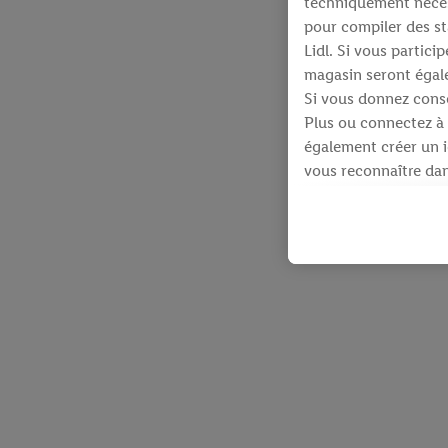
techniquement néces
pour compiler des st
Lidl. Si vous partic
magasin seront égale
Si vous donnez conse
Plus ou connectez à 
également créer un id
vous reconnaître dans
À cette fin, votre a
identifiants qui vous
Sous réserve de votre
produits pour lesque
d’un webshop mais sa
plusieurs services de
en utilisant votre ad
dispose Criteo S.A.
Sous « Personnaliser 
informations sur le 
En cliquant sur « Re