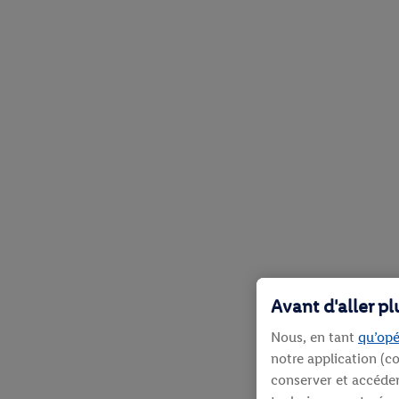
Avant d'aller p
Nous, en tant
qu’opé
notre application (co
conserver et accéder 