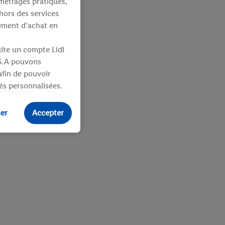
métrages pratiques,
hors des services
tement d’achat en
uite un compte Lidl
 S.A pouvons
 afin de pouvoir
tés personnalisées.
identifiants ou
ser
Accepter
ités pour des
uit dans un panier
sieurs apppareils et
 vous être attribués
ifiants dont
e plus amples
ologies nécessaires.