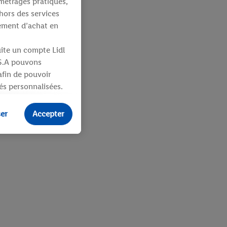
métrages pratiques,
hors des services
tement d’achat en
uite un compte Lidl
 S.A pouvons
 afin de pouvoir
tés personnalisées.
identifiants ou
ser
Accepter
ités pour des
uit dans un panier
sieurs apppareils et
 vous être attribués
ifiants dont
e plus amples
ologies nécessaires.