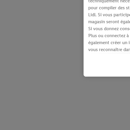
techniquement néces
pour compiler des st
Lidl. Si vous partic
magasin seront égale
Si vous donnez conse
Plus ou connectez à 
également créer un id
vous reconnaître dans
À cette fin, votre a
identifiants qui vous
Sous réserve de votre
produits pour lesque
d’un webshop mais sa
plusieurs services de
en utilisant votre ad
dispose Criteo S.A.
Sous « Personnaliser 
informations sur le 
En cliquant sur « Re