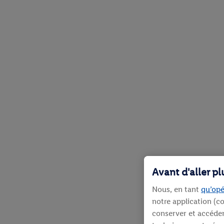
Avant d'aller p
Nous, en tant
qu’opé
notre application (co
conserver et accéder 