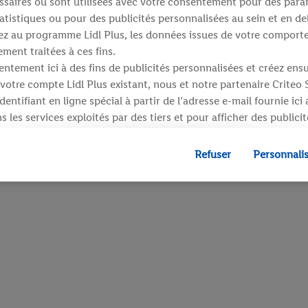
saires ou sont utilisées avec votre consentement pour des para
atistiques ou pour des publicités personnalisées au sein et en de
ipez au programme Lidl Plus, les données issues de votre compor
ment traitées à ces fins.
ntement ici à des fins de publicités personnalisées et créez ens
votre compte Lidl Plus existant, nous et notre partenaire Criteo
entifiant en ligne spécial à partir de l’adresse e-mail fournie ici
 les services exploités par des tiers et pour afficher des publici
dresse e-mail hachée peut également être fusionnée avec d’autres 
 sont attribués et dont dispose Criteo S.A.
Refuser
Personnali
 accord, les publicités liées au reciblage, c’est-à-dire des public
ls vous avez montré de l’intérêt (par exemple en plaçant le prod
ns procéder à l’achat) peuvent également être affichées sur plu
 Lidl si plusieurs terminaux ou plusieurs services de Lidl peuvent
resse e-mail hachée et, le cas échéant, d’autres identifiants/ident
», vous pouvez autoriser des finalités individuelles et trouver d
traitement des données.
fuser », vous pouvez autoriser uniquement l’utilisation des techn