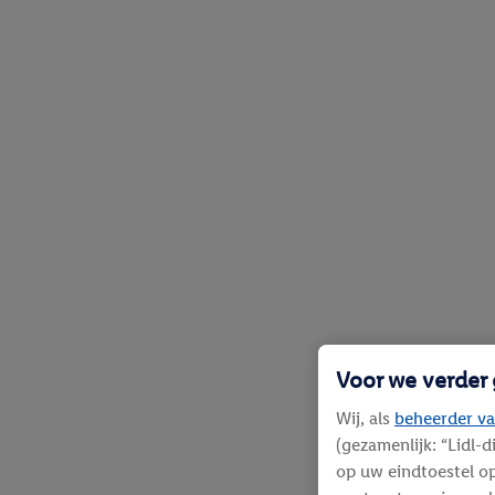
Voor we verder
Wij, als
beheerder va
(gezamenlijk: “Lidl-
op uw eindtoestel op