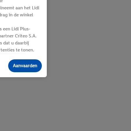
of
elneemt aan het Lidl
ag in de winkel
 een Lidl Plus-
artner Criteo S.A.
s dat u daarbij
tenties te tonen.
ere
an u toegewezen
Aanvaarden
 advertenties voor
ebshop aan uw
 en verschillende
n eventuele andere
eindapparaten of
n over de