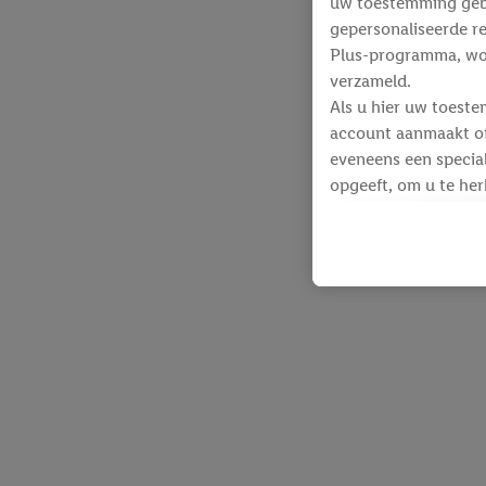
uw toestemming gebru
gepersonaliseerde re
Plus-programma, wo
verzameld.
Als u hier uw toeste
account aanmaakt of 
eveneens een special
opgeeft, om u te her
Voor dit doeleinde
identificatiegegeven
werden.
Als u hiermee akkoor
producten waarin u 
winkelmandje toe te 
Lidl-diensten worde
identificatiegegeven
Lidl-diensten aan u
Onder “Aanpassen” k
gegevensverwerking