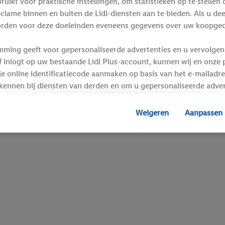
ikt voor praktische instellingen, om statistieken op te stellen 
clame binnen en buiten de Lidl-diensten aan te bieden. Als u de
rden voor deze doeleinden eveneens gegevens over uw koopgedr
mming geeft voor gepersonaliseerde advertenties en u vervolgens
inlogt op uw bestaande Lidl Plus-account, kunnen wij en onze p
e online identificatiecode aanmaken op basis van het e-mailadre
kennen bij diensten van derden en om u gepersonaliseerde adver
 kan uw gehashte e-mailadres ook samengevoegd worden met and
s of identificatiegegevens waarover Criteo SA beschikt en die a
Weigeren
Aanpassen
d gaat, kunnen advertenties in het kader van retargeting, d.w.z.
interesse hebt getoond (bijvoorbeeld door het product in de w
voegen, maar het niet te kopen), ook op verschillende apparaten
n weergegeven als er met behulp van uw gehashte e-mailadres e
s/identificatiegegevens waarover Criteo SA beschikt, meerdere 
 kunnen worden toegewezen.
unt u individuele doeleinden toestaan en meer informatie vinde
.