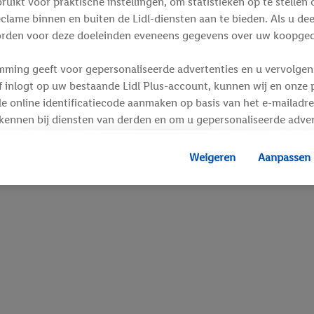
ikt voor praktische instellingen, om statistieken op te stellen 
clame binnen en buiten de Lidl-diensten aan te bieden. Als u de
rden voor deze doeleinden eveneens gegevens over uw koopgedr
mming geeft voor gepersonaliseerde advertenties en u vervolgens
inlogt op uw bestaande Lidl Plus-account, kunnen wij en onze p
e online identificatiecode aanmaken op basis van het e-mailadre
kennen bij diensten van derden en om u gepersonaliseerde adver
 kan uw gehashte e-mailadres ook samengevoegd worden met and
s of identificatiegegevens waarover Criteo SA beschikt en die a
Weigeren
Aanpassen
d gaat, kunnen advertenties in het kader van retargeting, d.w.z.
interesse hebt getoond (bijvoorbeeld door het product in de w
voegen, maar het niet te kopen), ook op verschillende apparaten
n weergegeven als er met behulp van uw gehashte e-mailadres e
s/identificatiegegevens waarover Criteo SA beschikt, meerdere 
 kunnen worden toegewezen.
unt u individuele doeleinden toestaan en meer informatie vinde
.