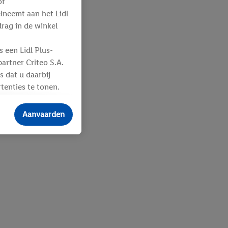
of
elneemt aan het Lidl
ag in de winkel
 een Lidl Plus-
artner Criteo S.A.
s dat u daarbij
tenties te tonen.
ere
an u toegewezen
Aanvaarden
 advertenties voor
ebshop aan uw
 en verschillende
n eventuele andere
eindapparaten of
n over de