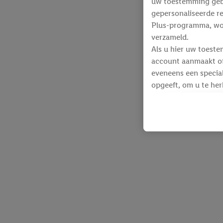
uw toestemming gebru
gepersonaliseerde re
Plus-programma, wo
verzameld.
Als u hier uw toeste
account aanmaakt of 
eveneens een special
opgeeft, om u te her
Voor dit doeleinde
identificatiegegeven
werden.
Als u hiermee akkoor
producten waarin u 
winkelmandje toe te 
Lidl-diensten worde
identificatiegegeven
Lidl-diensten aan u
Onder “Aanpassen” k
gegevensverwerking