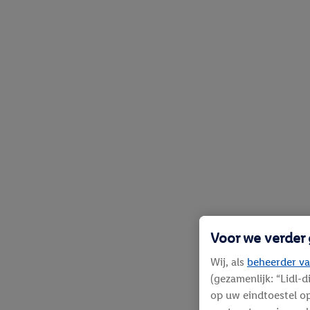
Voor we verder
Wij, als
beheerder va
(gezamenlijk: “Lidl-
op uw eindtoestel op