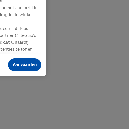
of
elneemt aan het Lidl
ag in de winkel
 een Lidl Plus-
artner Criteo S.A.
s dat u daarbij
tenties te tonen.
ere
an u toegewezen
Aanvaarden
 advertenties voor
ebshop aan uw
 en verschillende
n eventuele andere
eindapparaten of
n over de