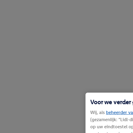
Voor we verder
Wij, als
beheerder va
(gezamenlijk: “Lidl-
op uw eindtoestel op