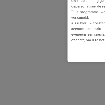
uw toestemming gebru
gepersonaliseerde re
Plus-programma, wo
verzameld.
Als u hier uw toeste
account aanmaakt of 
eveneens een special
opgeeft, om u te her
Voor dit doeleinde
identificatiegegeven
werden.
Als u hiermee akkoor
producten waarin u 
winkelmandje toe te 
Lidl-diensten worde
identificatiegegeven
Lidl-diensten aan u
Onder “Aanpassen” k
gegevensverwerking