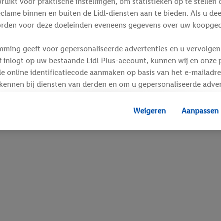
ikt voor praktische instellingen, om statistieken op te stellen 
clame binnen en buiten de Lidl-diensten aan te bieden. Als u de
rden voor deze doeleinden eveneens gegevens over uw koopgedr
mming geeft voor gepersonaliseerde advertenties en u vervolgens
inlogt op uw bestaande Lidl Plus-account, kunnen wij en onze p
e online identificatiecode aanmaken op basis van het e-mailadre
kennen bij diensten van derden en om u gepersonaliseerde adver
 kan uw gehashte e-mailadres ook samengevoegd worden met and
s of identificatiegegevens waarover Criteo SA beschikt en die a
Weigeren
Aanpassen
d gaat, kunnen advertenties in het kader van retargeting, d.w.z.
interesse hebt getoond (bijvoorbeeld door het product in de w
voegen, maar het niet te kopen), ook op verschillende apparaten
n weergegeven als er met behulp van uw gehashte e-mailadres e
s/identificatiegegevens waarover Criteo SA beschikt, meerdere 
 kunnen worden toegewezen.
unt u individuele doeleinden toestaan en meer informatie vinde
.