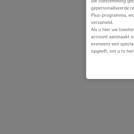
uw toestemming gebru
gepersonaliseerde re
Plus-programma, wo
verzameld.
Als u hier uw toeste
account aanmaakt of 
eveneens een special
opgeeft, om u te her
Voor dit doeleinde
identificatiegegeven
werden.
Als u hiermee akkoor
producten waarin u 
winkelmandje toe te 
Lidl-diensten worde
identificatiegegeven
Lidl-diensten aan u
Onder “Aanpassen” k
gegevensverwerking