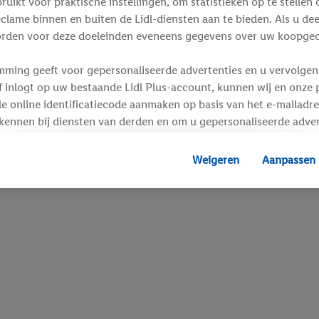
ikt voor praktische instellingen, om statistieken op te stellen 
clame binnen en buiten de Lidl-diensten aan te bieden. Als u de
rden voor deze doeleinden eveneens gegevens over uw koopgedr
mming geeft voor gepersonaliseerde advertenties en u vervolgens
inlogt op uw bestaande Lidl Plus-account, kunnen wij en onze p
e online identificatiecode aanmaken op basis van het e-mailadre
kennen bij diensten van derden en om u gepersonaliseerde adver
 kan uw gehashte e-mailadres ook samengevoegd worden met and
s of identificatiegegevens waarover Criteo SA beschikt en die a
Weigeren
Aanpassen
d gaat, kunnen advertenties in het kader van retargeting, d.w.z.
interesse hebt getoond (bijvoorbeeld door het product in de w
voegen, maar het niet te kopen), ook op verschillende apparaten
n weergegeven als er met behulp van uw gehashte e-mailadres e
s/identificatiegegevens waarover Criteo SA beschikt, meerdere 
 kunnen worden toegewezen.
unt u individuele doeleinden toestaan en meer informatie vinde
.