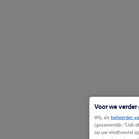
Voor we verder
Wij, als
beheerder va
(gezamenlijk: “Lidl-
op uw eindtoestel op