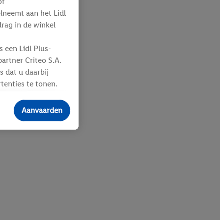
of
elneemt aan het Lidl
ag in de winkel
 een Lidl Plus-
artner Criteo S.A.
s dat u daarbij
tenties te tonen.
ere
an u toegewezen
Aanvaarden
 advertenties voor
ebshop aan uw
 en verschillende
n eventuele andere
eindapparaten of
n over de