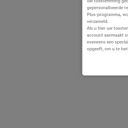
uw toestemming gebru
gepersonaliseerde re
Plus-programma, wo
verzameld.
Als u hier uw toeste
account aanmaakt of 
eveneens een special
opgeeft, om u te her
Voor dit doeleinde
identificatiegegeven
werden.
Als u hiermee akkoor
producten waarin u 
winkelmandje toe te 
Lidl-diensten worde
identificatiegegeven
Lidl-diensten aan u
Onder “Aanpassen” k
gegevensverwerking