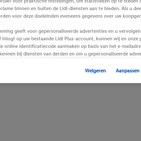
ikt voor praktische instellingen, om statistieken op te stellen 
clame binnen en buiten de Lidl-diensten aan te bieden. Als u de
rden voor deze doeleinden eveneens gegevens over uw koopgedr
mming geeft voor gepersonaliseerde advertenties en u vervolgens
inlogt op uw bestaande Lidl Plus-account, kunnen wij en onze p
e online identificatiecode aanmaken op basis van het e-mailadre
kennen bij diensten van derden en om u gepersonaliseerde adver
 kan uw gehashte e-mailadres ook samengevoegd worden met and
s of identificatiegegevens waarover Criteo SA beschikt en die a
Weigeren
Aanpassen
d gaat, kunnen advertenties in het kader van retargeting, d.w.z.
interesse hebt getoond (bijvoorbeeld door het product in de w
voegen, maar het niet te kopen), ook op verschillende apparaten
n weergegeven als er met behulp van uw gehashte e-mailadres e
s/identificatiegegevens waarover Criteo SA beschikt, meerdere 
 kunnen worden toegewezen.
unt u individuele doeleinden toestaan en meer informatie vinde
.