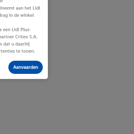
of
elneemt aan het Lidl
ag in de winkel
 een Lidl Plus-
artner Criteo S.A.
s dat u daarbij
tenties te tonen.
ere
an u toegewezen
Aanvaarden
 advertenties voor
ebshop aan uw
 en verschillende
n eventuele andere
eindapparaten of
n over de