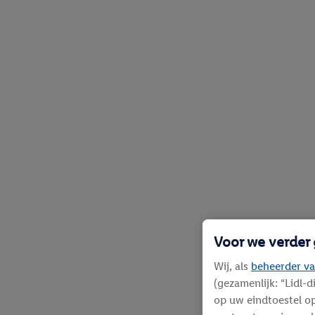
Voor we verder
Wij, als
beheerder va
(gezamenlijk: “Lidl-
op uw eindtoestel op