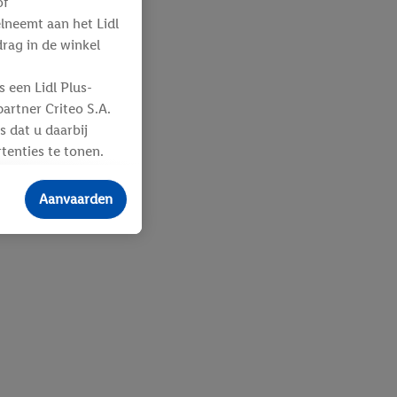
of
elneemt aan het Lidl
ag in de winkel
 een Lidl Plus-
artner Criteo S.A.
s dat u daarbij
tenties te tonen.
ere
an u toegewezen
Aanvaarden
 advertenties voor
ebshop aan uw
 en verschillende
n eventuele andere
eindapparaten of
n over de