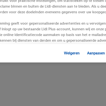
ikt voor praktische instellingen, om statistieken op te stellen 
clame binnen en buiten de Lidl-diensten aan te bieden. Als u de
rden voor deze doeleinden eveneens gegevens over uw koopgedr
mming geeft voor gepersonaliseerde advertenties en u vervolgens
inlogt op uw bestaande Lidl Plus-account, kunnen wij en onze p
e online identificatiecode aanmaken op basis van het e-mailadre
kennen bij diensten van derden en om u gepersonaliseerde adver
 kan uw gehashte e-mailadres ook samengevoegd worden met and
s of identificatiegegevens waarover Criteo SA beschikt en die a
Weigeren
Aanpassen
d gaat, kunnen advertenties in het kader van retargeting, d.w.z.
interesse hebt getoond (bijvoorbeeld door het product in de w
voegen, maar het niet te kopen), ook op verschillende apparaten
n weergegeven als er met behulp van uw gehashte e-mailadres e
s/identificatiegegevens waarover Criteo SA beschikt, meerdere 
 kunnen worden toegewezen.
unt u individuele doeleinden toestaan en meer informatie vinde
.