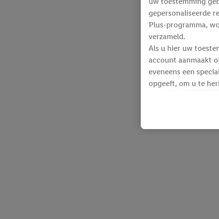
uw toestemming gebru
gepersonaliseerde re
Plus-programma, wo
verzameld.
Als u hier uw toeste
account aanmaakt of 
eveneens een special
opgeeft, om u te her
Voor dit doeleinde
identificatiegegeven
werden.
Als u hiermee akkoor
producten waarin u 
winkelmandje toe te 
Lidl-diensten worde
identificatiegegeven
Lidl-diensten aan u
Onder “Aanpassen” k
gegevensverwerking