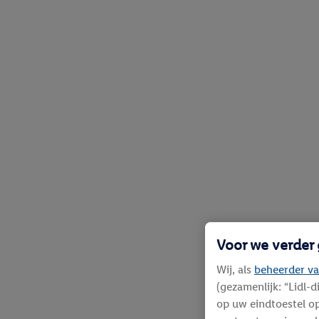
Voor we verder
Wij, als
beheerder va
(gezamenlijk: “Lidl-
op uw eindtoestel op