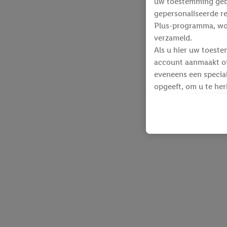
uw toestemming gebru
gepersonaliseerde re
Plus-programma, wo
verzameld.
Als u hier uw toeste
account aanmaakt of 
eveneens een special
opgeeft, om u te her
Voor dit doeleinde
identificatiegegeven
werden.
Als u hiermee akkoor
producten waarin u 
winkelmandje toe te 
Lidl-diensten worde
identificatiegegeven
Lidl-diensten aan u
Onder “Aanpassen” k
gegevensverwerking