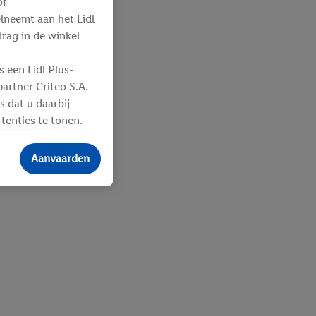
of
elneemt aan het Lidl
ag in de winkel
 een Lidl Plus-
artner Criteo S.A.
s dat u daarbij
tenties te tonen.
ere
an u toegewezen
Aanvaarden
 advertenties voor
ebshop aan uw
 en verschillende
n eventuele andere
eindapparaten of
n over de