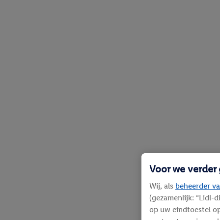
Voor we verder
Wij, als
beheerder va
(gezamenlijk: “Lidl-
op uw eindtoestel op