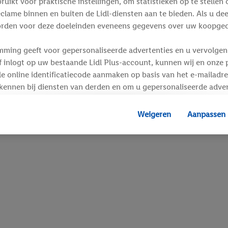
ikt voor praktische instellingen, om statistieken op te stellen 
clame binnen en buiten de Lidl-diensten aan te bieden. Als u de
rden voor deze doeleinden eveneens gegevens over uw koopgedr
mming geeft voor gepersonaliseerde advertenties en u vervolgens
inlogt op uw bestaande Lidl Plus-account, kunnen wij en onze p
e online identificatiecode aanmaken op basis van het e-mailadre
kennen bij diensten van derden en om u gepersonaliseerde adver
 kan uw gehashte e-mailadres ook samengevoegd worden met and
s of identificatiegegevens waarover Criteo SA beschikt en die a
Weigeren
Aanpassen
d gaat, kunnen advertenties in het kader van retargeting, d.w.z.
interesse hebt getoond (bijvoorbeeld door het product in de w
voegen, maar het niet te kopen), ook op verschillende apparaten
n weergegeven als er met behulp van uw gehashte e-mailadres e
s/identificatiegegevens waarover Criteo SA beschikt, meerdere 
 kunnen worden toegewezen.
unt u individuele doeleinden toestaan en meer informatie vinde
.