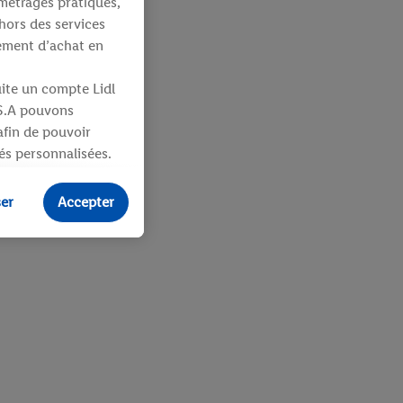
métrages pratiques,
hors des services
tement d’achat en
uite un compte Lidl
 S.A pouvons
 afin de pouvoir
tés personnalisées.
identifiants ou
ser
Accepter
ités pour des
uit dans un panier
sieurs apppareils et
 vous être attribués
ifiants dont
e plus amples
ologies nécessaires.