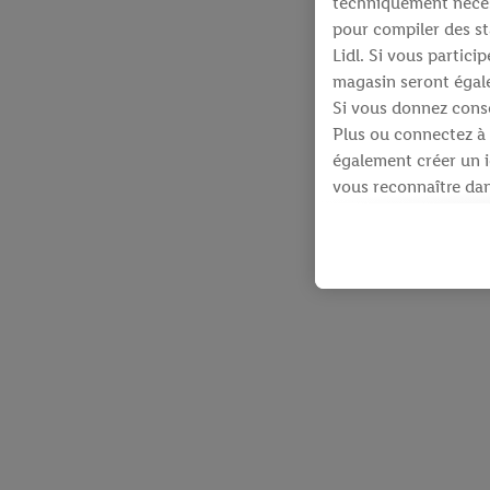
techniquement néces
pour compiler des st
Lidl. Si vous partic
magasin seront égale
Si vous donnez conse
Plus ou connectez à 
également créer un id
vous reconnaître dans
À cette fin, votre a
identifiants qui vous
Sous réserve de votre
produits pour lesque
d’un webshop mais sa
plusieurs services de
en utilisant votre ad
dispose Criteo S.A.
Sous « Personnaliser 
informations sur le 
En cliquant sur « Re