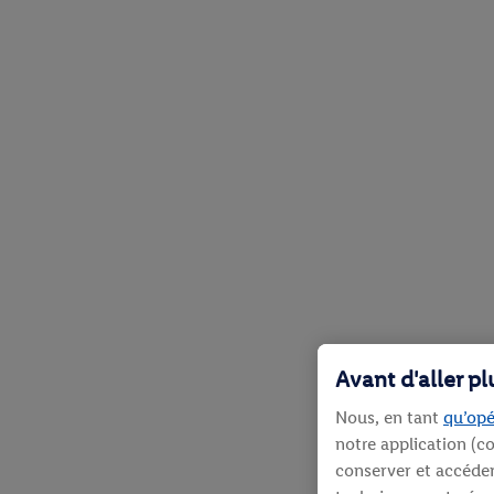
Avant d'aller p
Nous, en tant
qu’opé
notre application (co
conserver et accéder 