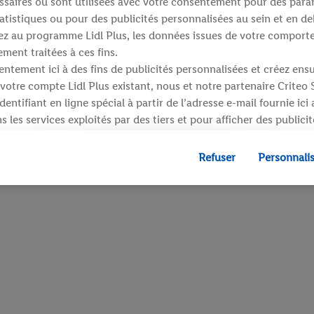
saires ou sont utilisées avec votre consentement pour des para
atistiques ou pour des publicités personnalisées au sein et en de
ipez au programme Lidl Plus, les données issues de votre compor
ment traitées à ces fins.
ntement ici à des fins de publicités personnalisées et créez ens
votre compte Lidl Plus existant, nous et notre partenaire Criteo
entifiant en ligne spécial à partir de l’adresse e-mail fournie ici
 les services exploités par des tiers et pour afficher des publici
dresse e-mail hachée peut également être fusionnée avec d’autres 
 sont attribués et dont dispose Criteo S.A.
Refuser
Personnali
 accord, les publicités liées au reciblage, c’est-à-dire des public
ls vous avez montré de l’intérêt (par exemple en plaçant le prod
ns procéder à l’achat) peuvent également être affichées sur plu
 Lidl si plusieurs terminaux ou plusieurs services de Lidl peuvent
resse e-mail hachée et, le cas échéant, d’autres identifiants/ident
», vous pouvez autoriser des finalités individuelles et trouver d
traitement des données.
fuser », vous pouvez autoriser uniquement l’utilisation des techn