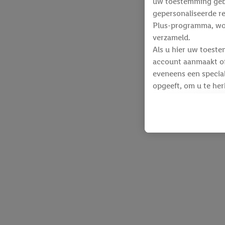
uw toestemming gebru
gepersonaliseerde re
Plus-programma, wo
verzameld.
Als u hier uw toeste
account aanmaakt of 
eveneens een special
opgeeft, om u te her
Voor dit doeleinde
identificatiegegeven
werden.
Als u hiermee akkoor
producten waarin u 
winkelmandje toe te 
Lidl-diensten worde
identificatiegegeven
Lidl-diensten aan u
Onder “Aanpassen” k
gegevensverwerking