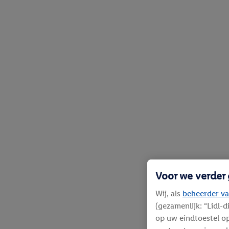
Voor we verder
Wij, als
beheerder va
(gezamenlijk: “Lidl-
op uw eindtoestel op