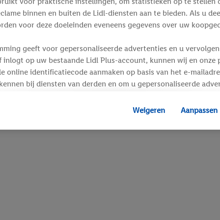
ikt voor praktische instellingen, om statistieken op te stellen 
clame binnen en buiten de Lidl-diensten aan te bieden. Als u de
rden voor deze doeleinden eveneens gegevens over uw koopgedr
mming geeft voor gepersonaliseerde advertenties en u vervolgens
inlogt op uw bestaande Lidl Plus-account, kunnen wij en onze p
e online identificatiecode aanmaken op basis van het e-mailadre
kennen bij diensten van derden en om u gepersonaliseerde adver
 kan uw gehashte e-mailadres ook samengevoegd worden met and
s of identificatiegegevens waarover Criteo SA beschikt en die a
Weigeren
Aanpassen
d gaat, kunnen advertenties in het kader van retargeting, d.w.z.
interesse hebt getoond (bijvoorbeeld door het product in de w
voegen, maar het niet te kopen), ook op verschillende apparaten
n weergegeven als er met behulp van uw gehashte e-mailadres e
s/identificatiegegevens waarover Criteo SA beschikt, meerdere 
 kunnen worden toegewezen.
unt u individuele doeleinden toestaan en meer informatie vinde
.