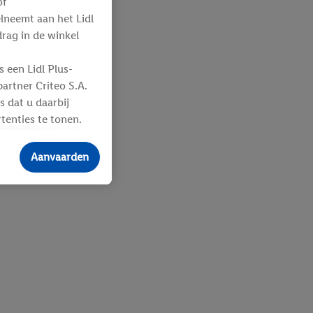
of
elneemt aan het Lidl
ag in de winkel
 een Lidl Plus-
artner Criteo S.A.
s dat u daarbij
tenties te tonen.
ere
an u toegewezen
Aanvaarden
 advertenties voor
ebshop aan uw
 en verschillende
n eventuele andere
eindapparaten of
n over de